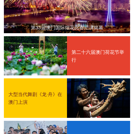
第33届澳门国际烟花比赛汇演揭幕
第二十六届澳门荷花节举
行
大型当代舞剧《龙·舟》在
澳门上演