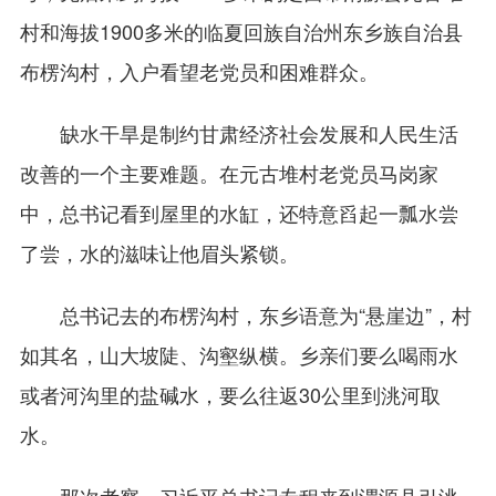
村和海拔1900多米的临夏回族自治州东乡族自治县
布楞沟村，入户看望老党员和困难群众。
缺水干旱是制约甘肃经济社会发展和人民生活
改善的一个主要难题。在元古堆村老党员马岗家
中，总书记看到屋里的水缸，还特意舀起一瓢水尝
了尝，水的滋味让他眉头紧锁。
总书记去的布楞沟村，东乡语意为“悬崖边”，村
如其名，山大坡陡、沟壑纵横。乡亲们要么喝雨水
或者河沟里的盐碱水，要么往返30公里到洮河取
水。
那次考察，习近平总书记专程来到渭源县引洮