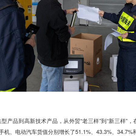
品到高新技术产品，从外贸“老三样”到“新三样”，在
电动汽车货值分别增长了51.1%、43.3%、34.7%和