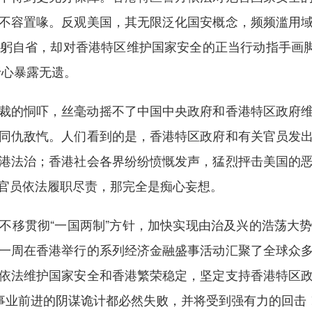
不容置喙。反观美国，其无限泛化国安概念，频频滥用
躬自省，却对香港特区维护国家安全的正当行动指手画脚
野心暴露无遗。
的恫吓，丝毫动摇不了中国中央政府和香港特区政府维
同仇敌忾。人们看到的是，香港特区政府和有关官员发
港法治；香港社会各界纷纷愤慨发声，猛烈抨击美国的
官员依法履职尽责，那完全是痴心妄想。
移贯彻“一国两制”方针，加快实现由治及兴的浩荡大势
一周在香港举行的系列经济金融盛事活动汇聚了全球众
依法维护国家安全和香港繁荣稳定，坚定支持香港特区
”事业前进的阴谋诡计都必然失败，并将受到强有力的回击