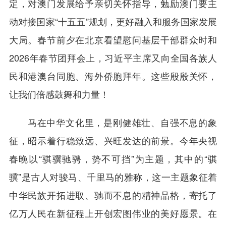
定，对澳门发展给予亲切关怀指导，勉励澳门要主
动对接国家“十五五”规划，更好融入和服务国家发展
大局。春节前夕在北京看望慰问基层干部群众时和
2026年春节团拜会上，习近平主席又向全国各族人
民和港澳台同胞、海外侨胞拜年。这些殷殷关怀，
让我们倍感鼓舞和力量！
马在中华文化里，是刚健雄壮、自强不息的象
征，昭示着行稳致远、兴旺发达的前景。今年央视
春晚以“骐骥驰骋，势不可挡”为主题，其中的“骐
骥”是古人对骏马、千里马的雅称，这一主题象征着
中华民族开拓进取、驰而不息的精神品格，寄托了
亿万人民在新征程上开创宏图伟业的美好愿景。在