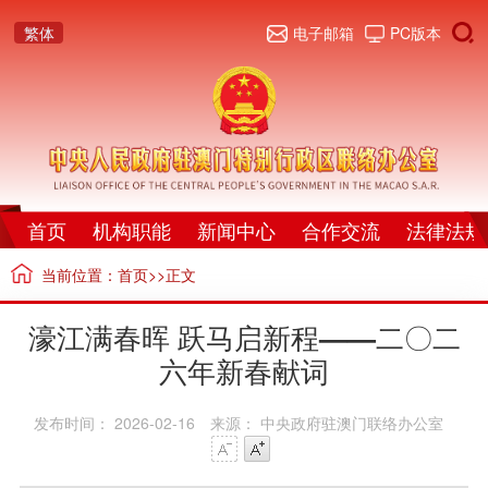
繁体
电子邮箱
PC版本
首页
机构职能
新闻中心
合作交流
法律法规
当前位置：
首页
>>正文
濠江满春晖 跃马启新程——二〇二
六年新春献词
发布时间： 2026-02-16
来源： 中央政府驻澳门联络办公室