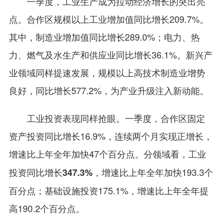
一季度，工业生产成为拉动经济增长的突出亮
点。合作区规模以上工业增加值同比增长209.7%。
其中，制造业增加值同比增长289.0%；电力、热
力、燃气及水生产和供应业同比增长36.1%。新兴产
业领域同样提速发展，规模以上高技术制造业增势
良好，同比增长577.2%，为产业升级注入新动能。
工业投资表现同样抢眼。一季度，合作区固定
资产投资同比增长16.9%，连续两个月实现正增长，
增速比上年全年加快47个百分点。分领域看，
工业
增速比上年全年加快193.3个
投资同比增长347.3%，
百分点；基础设施投资175.1%，增速比上年全年提
高190.2个百分点。