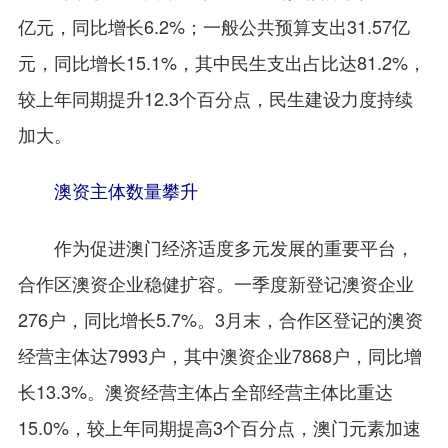
亿元，同比增长6.2%；一般公共预算支出31.57亿
元，同比增长15.1%，其中民生支出占比达81.2%，
较上年同期提升12.3个百分点，民生建设力度持续
加大。
澳资主体数量攀升
作为促进澳门经济适度多元发展的重要平台，
合作区澳资企业稳健扩容。一季度新登记澳资企业
276户，同比增长5.7%。3月末，合作区登记的澳资
经营主体达7993户，其中澳资企业7868户，同比增
长13.3%。澳资经营主体占全部经营主体比重达
15.0%，较上年同期提高3个百分点，澳门元素加速