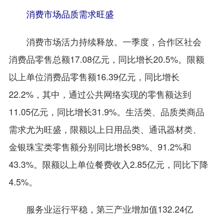
消费市场品质需求旺盛
消费市场活力持续释放。一季度，合作区社会
消费品零售总额17.08亿元，同比增长20.5%。限额
以上单位消费品零售额16.39亿元，同比增长
22.2%，其中，通过公共网络实现的零售额达到
11.05亿元，同比增长31.9%。生活类、品质类商品
需求尤为旺盛，限额以上日用品类、通讯器材类、
金银珠宝类零售额分别同比增长98%、91.2%和
43.3%。限额以上单位餐费收入2.85亿元，同比下降
4.5%。
服务业运行平稳，第三产业增加值132.24亿