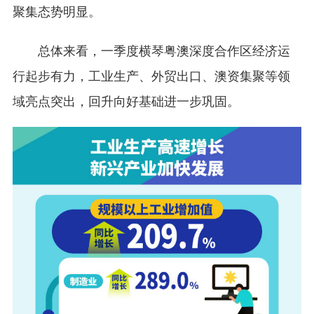
聚集态势明显。
总体来看，一季度横琴粤澳深度合作区经济运
行起步有力，工业生产、外贸出口、澳资集聚等领
域亮点突出，回升向好基础进一步巩固。