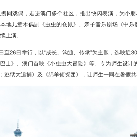
同戏偶，走进澳门多个社区，推出快闪表演，为小朋
本地儿童木偶剧《虫虫的仓鼠》、亲子音乐剧场《中乐
陆续上演。
10日至26日举行，以“成长、沟通、传承”为主题，选映近
巴士》、澳门首映《小虫虫大冒险》等。专为师生设计的
：逃狱大追捕》及《绵羊侦探团》，让师生一同在暑假共