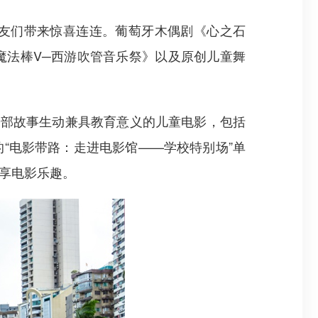
友们带来惊喜连连。葡萄牙木偶剧《心之石
魔法棒V─西游吹管音乐祭》以及原创儿童舞
30部故事生动兼具教育意义的儿童电影，包括
“电影带路：走进电影馆——学校特别场”单
享电影乐趣。