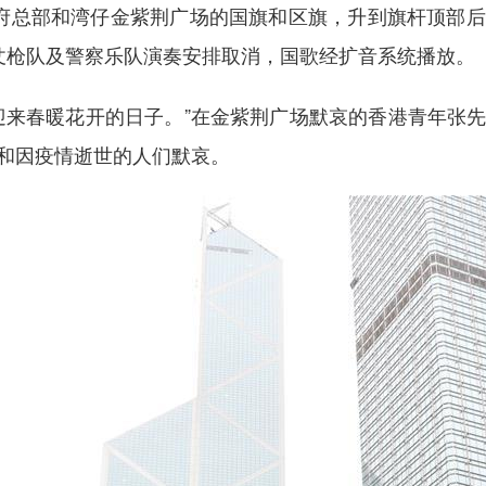
总部和湾仔金紫荆广场的国旗和区旗，升到旗杆顶部后
仗枪队及警察乐队演奏安排取消，国歌经扩音系统播放。
来春暖花开的日子。”在金紫荆广场默哀的香港青年张先
和因疫情逝世的人们默哀。