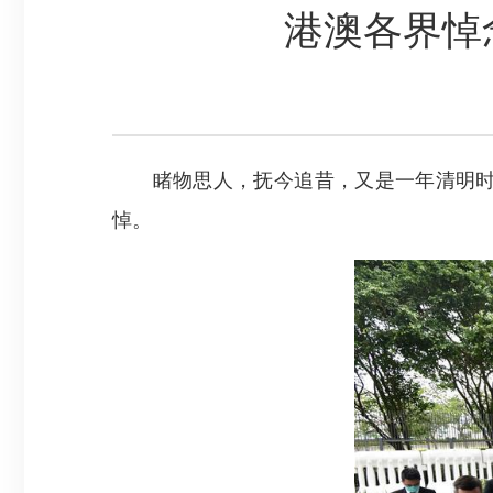
港澳各界悼
睹物思人，抚今追昔，又是一年清明时。
悼。