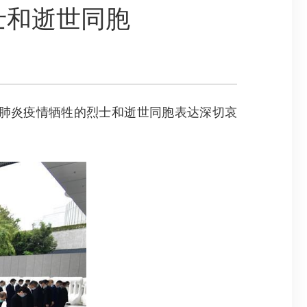
士和逝世同胞
肺炎疫情牺牲的烈士和逝世同胞表达深切哀