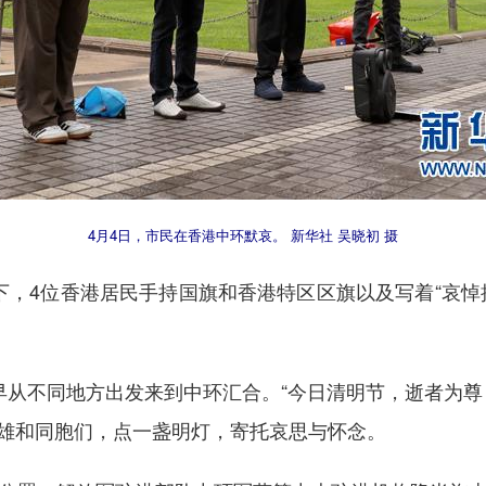
4月4日，市民在香港中环默哀。 新华社 吴晓初 摄
4位香港居民手持国旗和香港特区区旗以及写着“哀悼
不同地方出发来到中环汇合。“今日清明节，逝者为尊
雄和同胞们，点一盏明灯，寄托哀思与怀念。