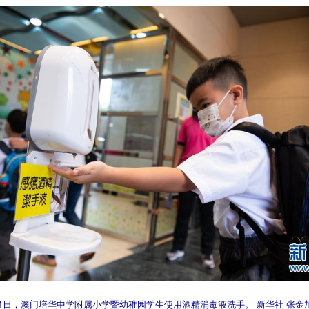
月1日，澳门培华中学附属小学暨幼稚园学生使用酒精消毒液洗手。 新华社 张金加