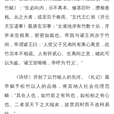
竹赋》：“生必向内，示不离本。修茎巨叶，攒根沓
柢。丛之大者，或至百千株焉。”五代王仁裕《开元
天宝遗事》载唐玄宗事：“太液池岸有竹数十丛，牙
笋未尝相离，密密如栽也。帝因与诸王闲步于竹
间，帝谓诸王曰：‘人世父子兄弟尚有离心离意，此
竹宗本不相疏。人有怀贰心、生离间之意，睹此可
以为鉴。’诸王皆唯唯，帝呼为‘竹义’。”
《诗经》开创了以竹喻人的先河。《礼记》最
早赋予松竹以人的品格，将其纳入社会伦理范
畴：“其在人也，如竹箭之有筠也，如松柏之有心
也。二者居天下之大端矣，故贯四时而不改柯易
叶。”