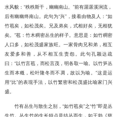
水风貌：“秩秩斯干，幽幽南山。”前有潺潺溪涧流，
后有幽幽终南山。此句为“兴”，接着由物及人：“如
竹苞矣，如松茂矣。兄及弟矣，式相好矣，无相犹
矣。”苞：竹木稠密丛生的样子。意思是：如竹稠密
人口多，如松茂盛家族旺。一家骨肉兄和弟，相互
友爱多和善，从不相互生责怨。此句孔颖达疏
曰：“以竹言苞，而松言茂，明各取一喻。以竹笋丛
生而本穊，松叶隆冬而不凋，故以为喻。”这是运
用“比”的表现手法，以竹繁密和松茂盛比喻家门兴
盛。
竹有丛生与散生之别，“如竹苞矣”之“竹”即是丛
生竹。丛生竹的生长特点是结丛而生，如王勃《慈