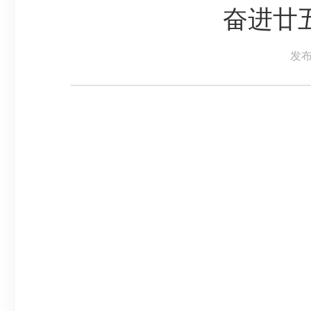
奋进廿
发布